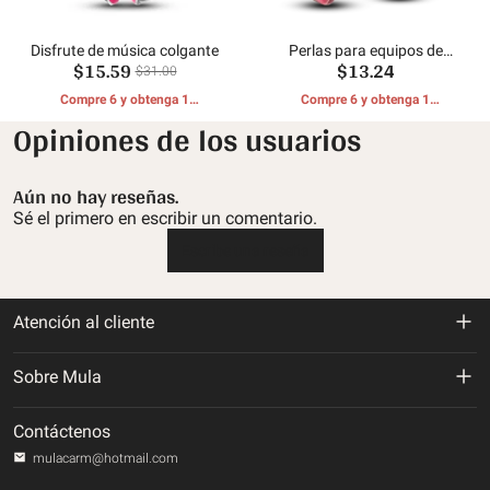
Disfrute de música colgante
Perlas para equipos de
$15.59
$13.24
gimnasia
$31.00
Compre 6 y obtenga 1
Compre 6 y obtenga 1
REGALOS GRATIS
REGALOS GRATIS
Opiniones de los usuarios
Aún no hay reseñas.
Sé el primero en escribir un comentario.
Escribe una reseña
Atención al cliente
Política de devolución y reembolso
Sobre Mula
Politica de envios
Sobre nosotros
Contáctenos
Política de privacidad
mulacarm@hotmail.com
Rastrea tu orden