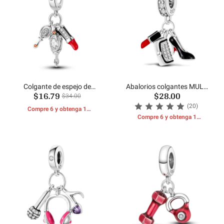
Colgante de espejo de
Abalorios colgantes MULA
$16.79
$28.00
maquillaje de lápiz labial
Lady
$34.00
(20)
Compre 6 y obtenga 1
REGALOS GRATIS
Compre 6 y obtenga 1
REGALOS GRATIS