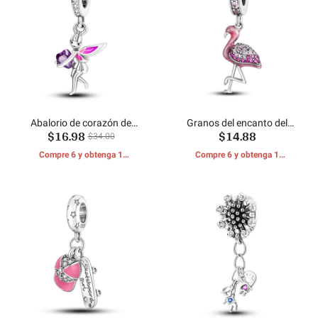
Abalorio de corazón de
Granos del encanto del
$16.98
$14.88
hadas
flamenco
$34.00
Compre 6 y obtenga 1
Compre 6 y obtenga 1
REGALOS GRATIS
REGALOS GRATIS