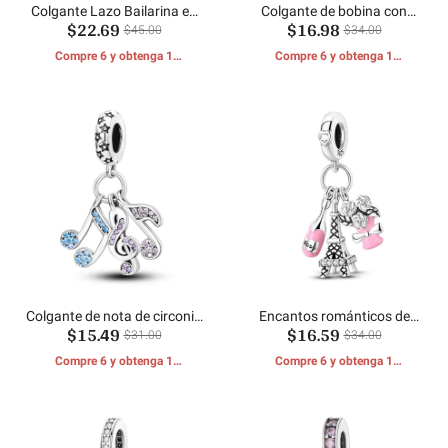
Colgante Lazo Bailarina en
Colgante de bobina con
$22.69
$16.98
Plata de Ley
hebilla de tijera
$45.00
$34.00
Compre 6 y obtenga 1
Compre 6 y obtenga 1
REGALOS GRATIS
REGALOS GRATIS
Colgante de nota de circonio
Encantos románticos de
$15.49
$16.59
colorido
París
$31.00
$34.00
Compre 6 y obtenga 1
Compre 6 y obtenga 1
REGALOS GRATIS
REGALOS GRATIS