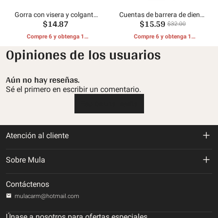
Gorra con visera y colgante
Cuentas de barrera de diente
$14.87
$15.59
scooter
de león
$32.00
Compre 6 y obtenga 1
Compre 6 y obtenga 1
REGALOS GRATIS
REGALOS GRATIS
Opiniones de los usuarios
Aún no hay reseñas.
Sé el primero en escribir un comentario.
Escribe una reseña
Atención al cliente
Política de devolución y reembolso
Sobre Mula
Politica de envios
Sobre nosotros
Contáctenos
Política de privacidad
mulacarm@hotmail.com
Rastrea tu orden
Términos de servicio
Únase a nosotros para ofertas especiales