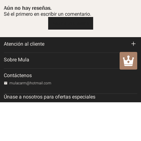
Aún no hay reseñas.
Sé el primero en escribir un comentario.
Escribe una reseña
Atención al cliente
Política de devolución y reembolso
Sobre Mula
Politica de envios
Sobre nosotros
Contáctenos
Política de privacidad
mulacarm@hotmail.com
Rastrea tu orden
Términos de servicio
Únase a nosotros para ofertas especiales
Contáctenos
Sea el primero en recibir actualizaciones sobre novedades, promociones
Método de pago
especiales y ventas.
DERECHOS DE PROPIEDAD INTELECTUAL
Suscribir