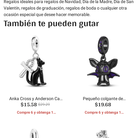
Regalos ideales para regalos de Navidad, Día de la Madre, Día de San
Valentín, regalos de graduación, regalos de boda o cualquier otra
ocasión especial que desee hacer memorable.
También te pueden gutar
Anka Cross y Anderson Cat
Pequeño colgante de
$15.58
$19.68
cuelgan
murciélago negro
$29.29
Compre 6 y obtenga 1
Compre 6 y obtenga 1
REGALOS GRATIS
REGALOS GRATIS