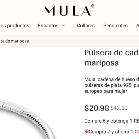
los productos
Encantos
Collares
Pendientes
A
nte de mariposa
Tipo
Pulsera de cad
olor
Tema
Color
mariposa
Tema
ojo
Lumin
osa
Alfabe
Mula, cadena de hueso d
erde
simbo
pulseras de plata 925, pu
europeo para mujer
úrpura
Estrel
marillo dorado
Vacac
$20.98
$42.00
Amigos
Anima
Compre 6 y obtenga 1 
Aficio
Compra
2
y ahorra
10
Natur