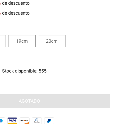
%
de descuento
tes
%
de descuento
e Magia Antigua🧿
19cm
20cm
Stock disponible
:
555
AGOTADO