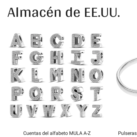
Almacén de EE.UU.
Cuentas del alfabeto MULA A-Z
Pulseras