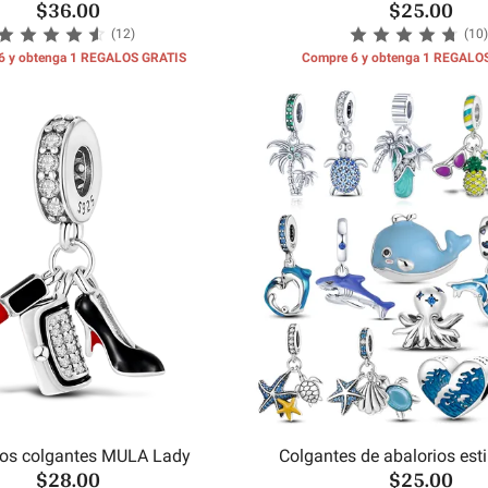
$36.00
$25.00
concha de mar
cumpleaños del m
(12)
(10)
6 y obtenga 1 REGALOS GRATIS
Compre 6 y obtenga 1 REGALO
ios colgantes MULA Lady
Colgantes de abalorios est
$28.00
$25.00