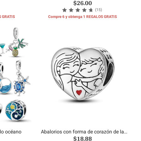
$26.00
es
(15)
S GRATIS
Compre 6 y obtenga 1 REGALOS GRATIS
ilo océano
Abalorios con forma de corazón de la
$18.88
hermana