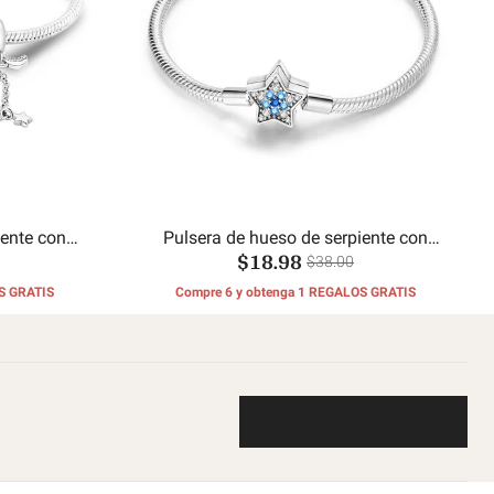
iente con
Pulsera de hueso de serpiente con
$18.98
a y estrellas
estrella brillante
$38.00
S GRATIS
Compre 6 y obtenga 1 REGALOS GRATIS
Escribe una reseña