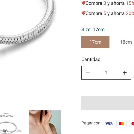
Compra
3
y ahorra
15
Depor
Compra
5
y ahorra
20
🧿Seri
Size: 17cm
17cm
18cm
Cantidad
Pagar con: