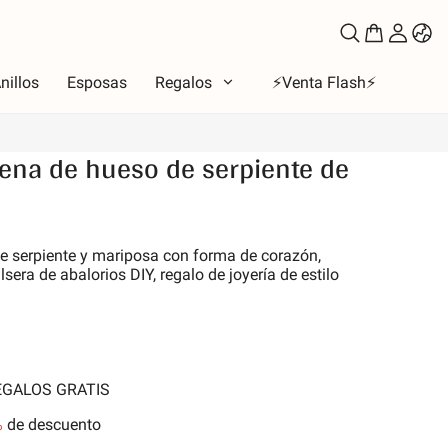
nillos
Esposas
Regalos
⚡️Venta Flash⚡️
ena de hueso de serpiente de
oso
to
e serpiente y mariposa con forma de corazón,
los de amor
lsera de abalorios DIY, regalo de joyería de estilo
la Luna y Sol
iones
 de la familia
les y Mascotas
REGALOS GRATIS
nes
%
de descuento
aleza