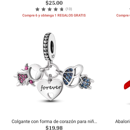
$25.00
(13)
Compre 6 y obtenga 1 REGALOS GRATIS
Compre 
Colgante con forma de corazón para niño
Abalor
$19.98
y niña