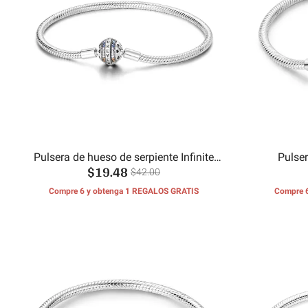
Pulsera de hueso de serpiente Infinite
Pulse
$19.48
Love
$42.00
Compre 6 y obtenga 1 REGALOS GRATIS
Compre 