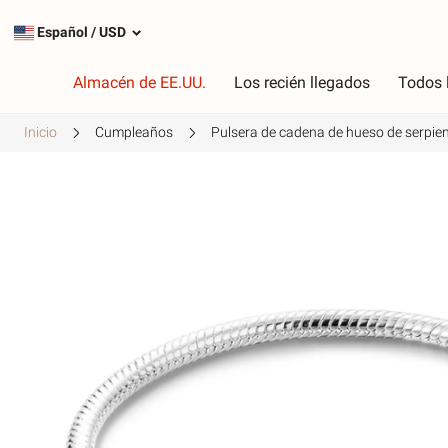
Español
/
USD
Almacén de EE.UU.
Los recién llegados
Todos 
Inicio
Cumpleaños
Pulsera de cadena de hueso de serpie
Tipo
C
Encantos más populares
R
Encantos de plata
R
Cuelga los encantos
V
Cadenas de seguridad
P
A