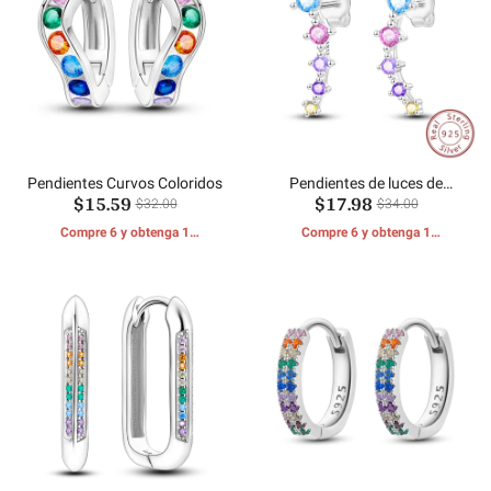
Pendientes Curvos Coloridos
Pendientes de luces de
$15.59
$17.98
colores
$32.00
$34.00
Compre 6 y obtenga 1
Compre 6 y obtenga 1
REGALOS GRATIS
REGALOS GRATIS