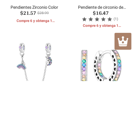
Pendientes Zirconio Color
Pendiente de circonio de
$21.57
$16.47
colores
$28.99
(1)
Compre 6 y obtenga 1
REGALOS GRATIS
Compre 6 y obtenga 1
REGALOS GRATIS
Cadena de seguridad
Aretes de circonitas
$17.23
$16.05
Unicornio de la suerte
pavimentadas de colores
$34.00
$32.00
Compre 6 y obtenga 1
Compre 6 y obtenga 1
REGALOS GRATIS
REGALOS GRATIS
Opiniones de los usuarios