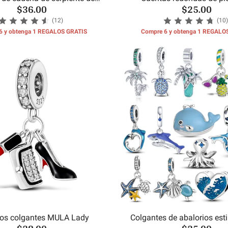
$36.00
$25.00
concha de mar
cumpleaños del m
(12)
(10)
6 y obtenga 1 REGALOS GRATIS
Compre 6 y obtenga 1 REGALO
ios colgantes MULA Lady
Colgantes de abalorios est