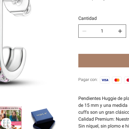
Depor
🧿Seri
Cantidad
Pagar con:
Pendientes Huggie de plat
de 15 mm y una medida d
cuffs son un gran clásic
Calidad Premium: Nuestr
Sin níquel, sin plomo e h