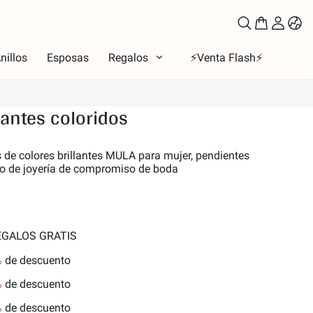
nillos
Esposas
Regalos
⚡️Venta Flash⚡️
antes coloridos
oso
de colores brillantes MULA para mujer, pendientes
alo de joyería de compromiso de boda
to
los de amor
la Luna y Sol
iones
REGALOS GRATIS
 de la familia
%
de descuento
les y Mascotas
%
de descuento
nes
%
de descuento
aleza