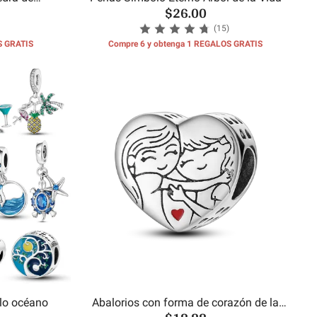
$26.00
es
(15)
S GRATIS
Compre 6 y obtenga 1 REGALOS GRATIS
ilo océano
Abalorios con forma de corazón de la
hermana