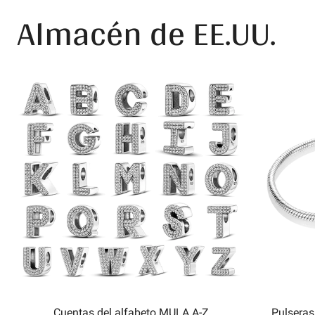
Almacén de EE.UU.
Cuentas del alfabeto MULA A-Z
Pulseras