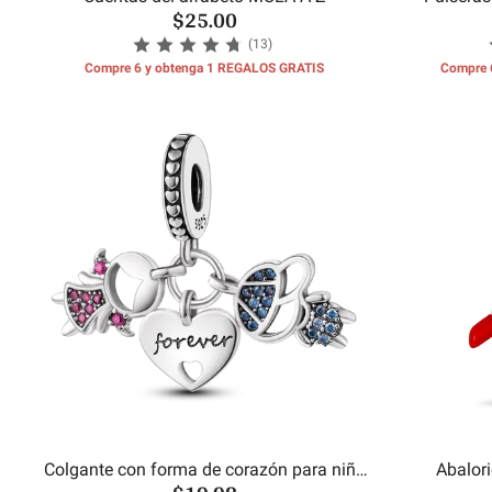
$25.00
(13)
Compre 6 y obtenga 1 REGALOS GRATIS
Compre 
Colgante con forma de corazón para niño
Abalor
y niña