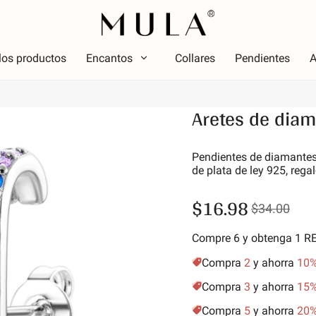
los productos
Encantos
Collares
Pendientes
A
Tipo
Aretes de diam
olor
Tema
Color
Tema
ojo
Lumin
Pendientes de diamantes 
de plata de ley 925, reg
osa
Alfabe
erde
simbo
$16.98
$34.00
úrpura
Estrel
marillo dorado
Vacac
Compre 6 y obtenga 1 
Amigos
Compra
2
y ahorra
10
Anima
Compra
3
y ahorra
15
Aficio
Compra
5
y ahorra
20
Natur