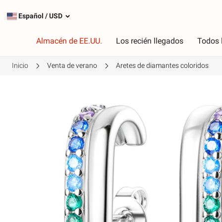
Español
/
USD
Almacén de EE.UU.
Los recién llegados
Todos 
Inicio
Venta de verano
Aretes de diamantes coloridos
Tipo
C
Encantos más populares
R
Encantos de plata
R
Cuelga los encantos
V
Cadenas de seguridad
P
A