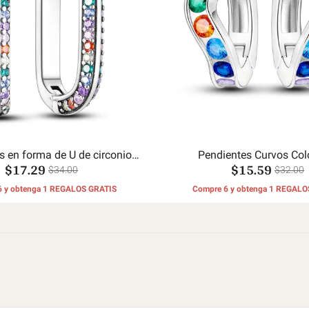
s en forma de U de circonio
Pendientes Curvos Col
$17.29
$15.59
colorido
$34.00
$32.00
6 y obtenga 1 REGALOS GRATIS
Compre 6 y obtenga 1 REGALO