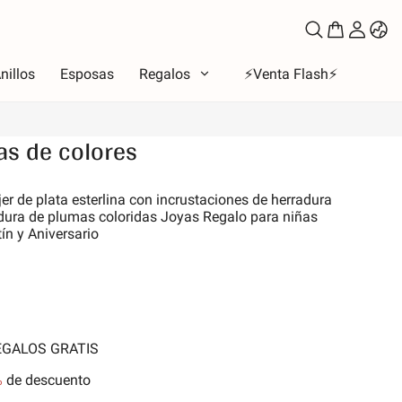
nillos
Esposas
Regalos
⚡️Venta Flash⚡️
as de colores
oso
r de plata esterlina con incrustaciones de herradura
adura de plumas coloridas Joyas Regalo para niñas
to
ín y Aniversario
los de amor
la Luna y Sol
iones
 de la familia
REGALOS GRATIS
les y Mascotas
nes
%
de descuento
aleza