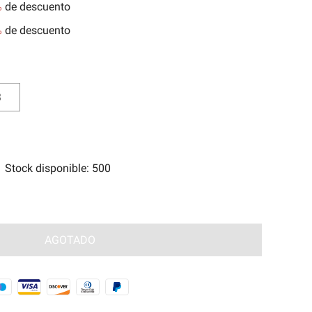
%
de descuento
tes
%
de descuento
e Magia Antigua🧿
8
Stock disponible
:
500
AGOTADO