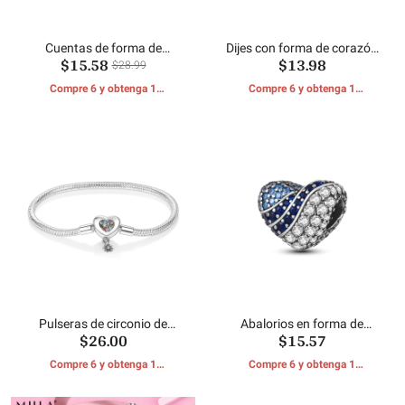
Cuentas de forma de
Dijes con forma de corazón
$15.58
$13.98
corazón de circonio colorido
Cuentas espaciadoras
$28.99
Compre 6 y obtenga 1
Compre 6 y obtenga 1
REGALOS GRATIS
REGALOS GRATIS
Pulseras de circonio de
Abalorios en forma de
$26.00
$15.57
colores en forma de corazón
corazón
Compre 6 y obtenga 1
Compre 6 y obtenga 1
REGALOS GRATIS
REGALOS GRATIS