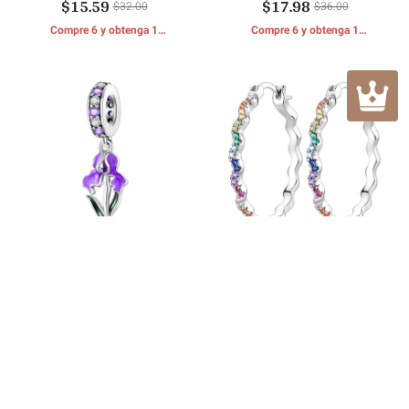
$15.59
$17.98
amor eterno
$32.00
$36.00
Compre 6 y obtenga 1
Compre 6 y obtenga 1
REGALOS GRATIS
REGALOS GRATIS
Abalorio Flor Iris Púrpura
Pendientes Olas Coloridas
$15.59
$16.98
$30.00
$34.00
Compre 6 y obtenga 1
Compre 6 y obtenga 1
REGALOS GRATIS
REGALOS GRATIS
Opiniones de los usuarios
Aún no hay reseñas.
Sé el primero en escribir un comentario.