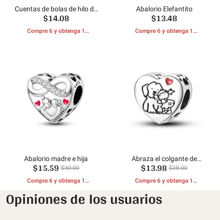
Cuentas de bolas de hilo de
Abalorio Elefantito
$14.08
$13.48
punto en forma de corazón
Compre 6 y obtenga 1
Compre 6 y obtenga 1
REGALOS GRATIS
REGALOS GRATIS
Abalorio madre e hija
Abraza el colgante de
$15.59
$13.98
mascota
$30.00
$28.00
Compre 6 y obtenga 1
Compre 6 y obtenga 1
REGALOS GRATIS
REGALOS GRATIS
Opiniones de los usuarios