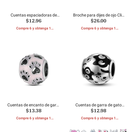
Cuentas espaciadoras de
Broche para dijes de ojo Clip
$12.96
$26.00
mascotas encantadoras
pavimentado
Compre 6 y obtenga 1
Compre 6 y obtenga 1
REGALOS GRATIS
REGALOS GRATIS
Cuentas de encanto de garra
Cuentas de garra de gato
$13.38
$12.98
linda rosa
dulce
Compre 6 y obtenga 1
Compre 6 y obtenga 1
REGALOS GRATIS
REGALOS GRATIS