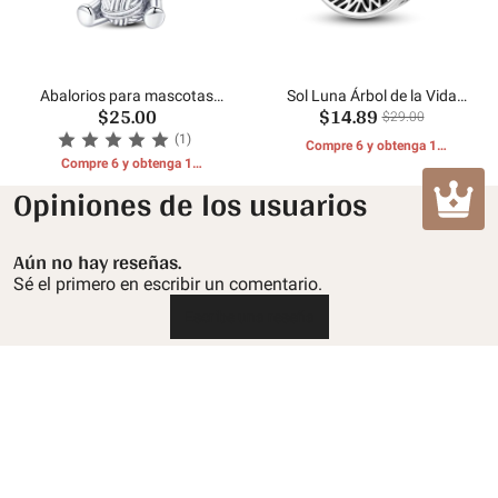
Abalorios para mascotas
Sol Luna Árbol de la Vida
$25.00
$14.89
con forma de gato y bola de
Perlas
$29.00
pelo
(1)
Compre 6 y obtenga 1
Compre 6 y obtenga 1
REGALOS GRATIS
REGALOS GRATIS
Opiniones de los usuarios
Aún no hay reseñas.
Sé el primero en escribir un comentario.
Escribe una reseña
Atención al cliente
Política de devolución y reembolso
Sobre Mula
Politica de envios
Sobre nosotros