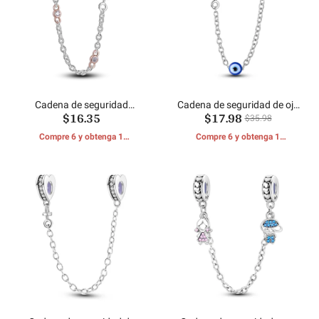
Cadena de seguridad
Cadena de seguridad de ojo
$16.35
$17.98
símbolo eterno
giratorio
$35.98
Compre 6 y obtenga 1
Compre 6 y obtenga 1
REGALOS GRATIS
REGALOS GRATIS