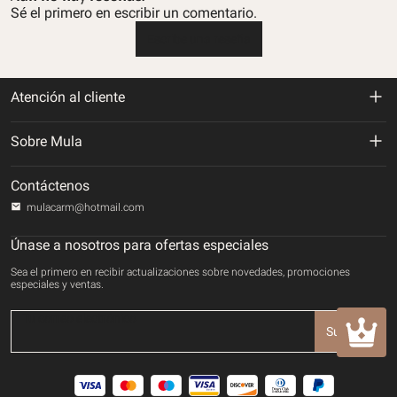
Sé el primero en escribir un comentario.
Escribe una reseña
Atención al cliente
Política de devolución y reembolso
Sobre Mula
Politica de envios
Sobre nosotros
Contáctenos
Política de privacidad
mulacarm@hotmail.com
Rastrea tu orden
Términos de servicio
Únase a nosotros para ofertas especiales
Contáctenos
Sea el primero en recibir actualizaciones sobre novedades, promociones
Método de pago
especiales y ventas.
DERECHOS DE PROPIEDAD INTELECTUAL
Suscribir