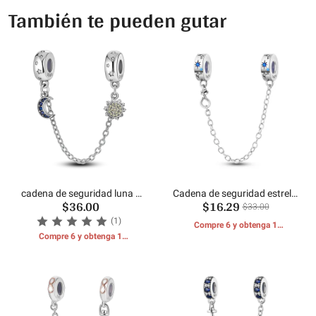
También te pueden gutar
cadena de seguridad luna y
Cadena de seguridad estrella
$36.00
$16.29
estrellas
brillante
$33.00
(1)
Compre 6 y obtenga 1
Compre 6 y obtenga 1
REGALOS GRATIS
REGALOS GRATIS