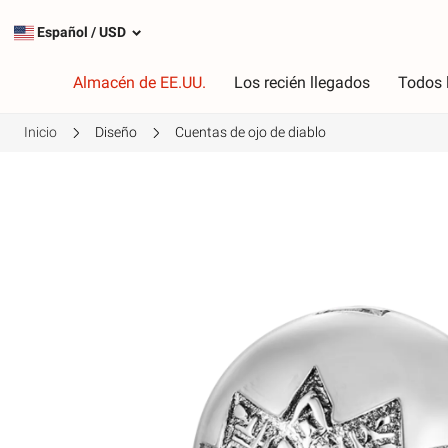
Español
/
USD
Almacén de EE.UU.
Los recién llegados
Todos 
Inicio
Diseño
Cuentas de ojo de diablo
Tipo
C
Encantos más populares
R
Encantos de plata
R
Cuelga los encantos
V
Cadenas de seguridad
P
A