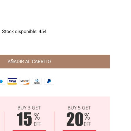
tes
e Magia Antigua🧿
Stock disponible
:
454
AÑADIR AL CARRITO