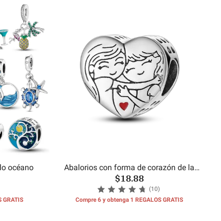
ilo océano
Abalorios con forma de corazón de la
$18.88
hermana
(10)
S GRATIS
Compre 6 y obtenga 1 REGALOS GRATIS