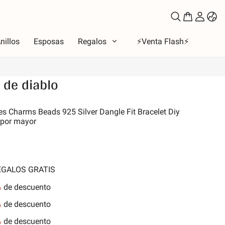
nillos
Esposas
Regalos
⚡️Venta Flash⚡️
 de diablo
oso
es Charms Beads 925 Silver Dangle Fit Bracelet Diy
 por mayor
to
los de amor
la Luna y Sol
iones
REGALOS GRATIS
 de la familia
%
de descuento
les y Mascotas
%
de descuento
nes
%
de descuento
aleza