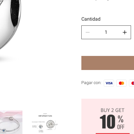
Depor
🧿Seri
Cantidad
Pagar con: