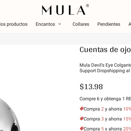
los productos
Encantos
Collares
Pendientes
A
Tipo
Cuentas de ojo
olor
Tema
Color
Tema
ojo
Lumin
Mula Devil's Eye Colgant
Support Dropshipping al
osa
Alfabe
erde
simbo
$13.98
úrpura
Estrel
marillo dorado
Vacac
Compre 6 y obtenga 1 
Amigos
Compra
2
y ahorra
10
Anima
Compra
3
y ahorra
15
Aficio
Compra
5
y ahorra
20
Natur