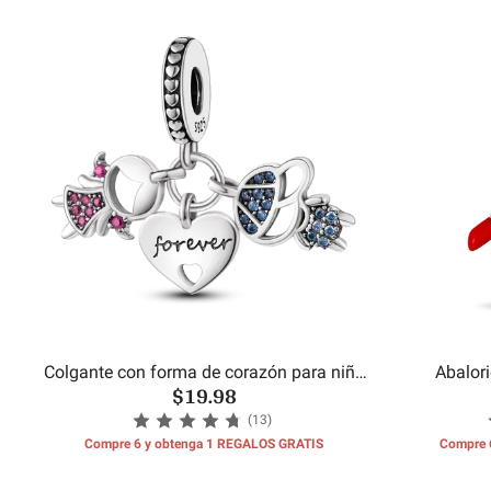
Colgante con forma de corazón para niño
Abalor
$19.98
y niña
(13)
Compre 6 y obtenga 1 REGALOS GRATIS
Compre 