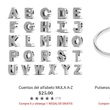
Cuentas del alfabeto MULA A-Z
Pulseras
$25.00
(13)
Compre 6 y obtenga 1 REGALOS GRATIS
Compre 