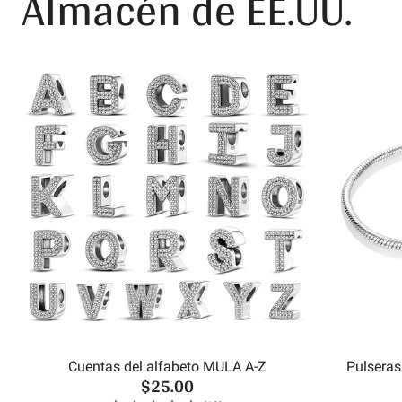
Almacén de EE.UU.
Cuentas del alfabeto MULA A-Z
Pulseras
$25.00