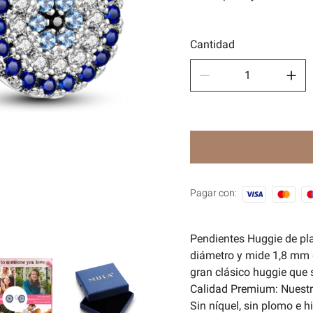
Depor
🧿Seri
Cantidad
Pagar con:
Pendientes Huggie de pla
diámetro y mide 1,8 mm d
gran clásico huggie que 
Calidad Premium: Nuestr
Sin níquel, sin plomo e h