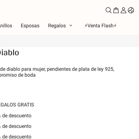
nillos
Esposas
Regalos
⚡️Venta Flash⚡️
Diablo
oso
e diablo para mujer, pendientes de plata de ley 925,
mpromiso de boda
to
los de amor
la Luna y Sol
iones
REGALOS GRATIS
 de la familia
%
de descuento
les y Mascotas
%
de descuento
nes
%
de descuento
aleza