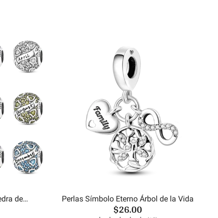
edra de
Perlas Símbolo Eterno Árbol de la Vida
$26.00
es