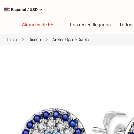
Español
/
USD
Almacén de EE.UU.
Los recién llegados
Todos 
Inicio
Diseño
Aretes Ojo de Diablo
Tipo
C
Encantos más populares
R
Encantos de plata
R
Cuelga los encantos
V
Cadenas de seguridad
P
A