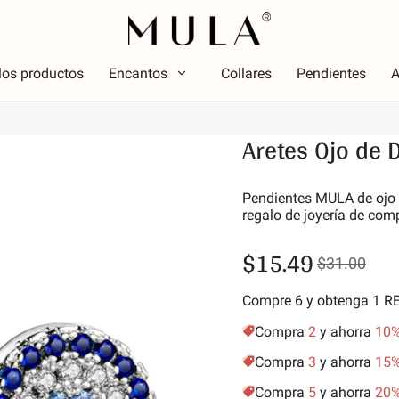
los productos
Encantos
Collares
Pendientes
A
Tipo
Aretes Ojo de 
olor
Tema
Color
Tema
ojo
Lumin
Pendientes MULA de ojo d
regalo de joyería de co
osa
Alfabe
erde
simbo
$15.49
$31.00
úrpura
Estrel
marillo dorado
Vacac
Compre 6 y obtenga 1 
Amigos
Compra
2
y ahorra
10
Anima
Compra
3
y ahorra
15
Aficio
Compra
5
y ahorra
20
Natur