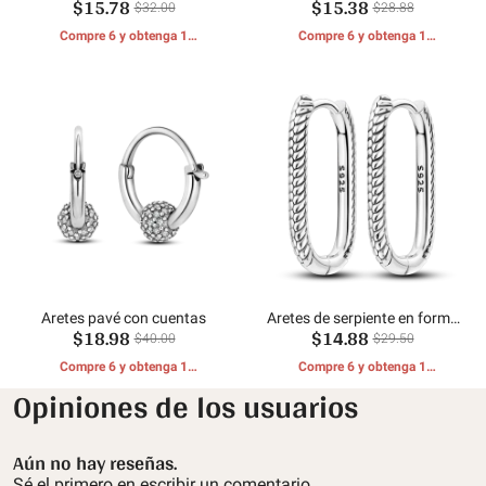
$15.78
$15.38
de aro doble en forma de U
Hueso Serpiente
$32.00
$28.88
Compre 6 y obtenga 1
Compre 6 y obtenga 1
REGALOS GRATIS
REGALOS GRATIS
Aretes pavé con cuentas
Aretes de serpiente en forma
$18.98
$14.88
de U
$40.00
$29.50
Compre 6 y obtenga 1
Compre 6 y obtenga 1
REGALOS GRATIS
REGALOS GRATIS
Opiniones de los usuarios
Aún no hay reseñas.
Sé el primero en escribir un comentario.