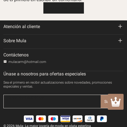
Escribe una reseña
Atención al cliente
Política de devolución y reembolso
Sobre Mula
Politica de envios
Sobre nosotros
Contáctenos
Política de privacidad
mulacarm@hotmail.com
Rastrea tu orden
Términos de servicio
Únase a nosotros para ofertas especiales
Contáctenos
Sea el primero en recibir actualizaciones sobre novedades, promociones
Método de pago
especiales y ventas.
DERECHOS DE PROPIEDAD INTELECTUAL
Suscribir
© 2026 Mula: La mejor joyería de moda en plata esterlina