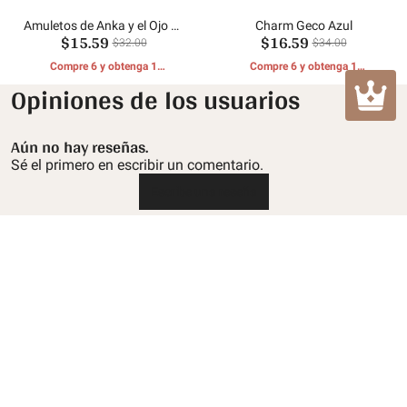
Amuletos de Anka y el Ojo de
Charm Geco Azul
$15.59
$16.59
Horus
$32.00
$34.00
Compre 6 y obtenga 1
Compre 6 y obtenga 1
REGALOS GRATIS
REGALOS GRATIS
Opiniones de los usuarios
Aún no hay reseñas.
Sé el primero en escribir un comentario.
Escribe una reseña
Atención al cliente
Política de devolución y reembolso
Sobre Mula
Politica de envios
Sobre nosotros
Contáctenos
Política de privacidad
mulacarm@hotmail.com
Rastrea tu orden
Términos de servicio
Únase a nosotros para ofertas especiales