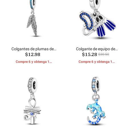
Colgantes de plumas de
Colgante de equipo de
$12.98
$15.28
plata
esnórquel
$30.50
Compre 6 y obtenga 1
Compre 6 y obtenga 1
REGALOS GRATIS
REGALOS GRATIS