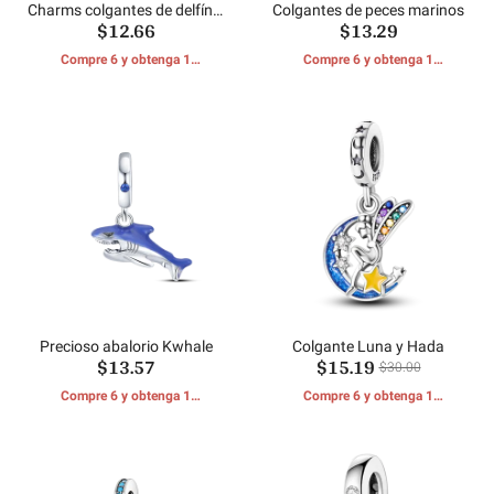
Charms colgantes de delfín y
Colgantes de peces marinos
$12.66
$13.29
mar
Compre 6 y obtenga 1
Compre 6 y obtenga 1
REGALOS GRATIS
REGALOS GRATIS
Precioso abalorio Kwhale
Colgante Luna y Hada
$13.57
$15.19
$30.00
Compre 6 y obtenga 1
Compre 6 y obtenga 1
REGALOS GRATIS
REGALOS GRATIS