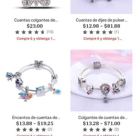
Cuentas colgantes de
Cuentas de dijes de pulsera
$23.00
$12.98
~
$81.88
mariposa MULA
de color plateado
(15)
(1)
Compre 6 y obtenga 1
Compre 6 y obtenga 1
REGALOS GRATIS
REGALOS GRATIS
Encantos de cuentas de
Colgantes de cuentas de
$13.88
~
$19.25
$13.28
~
$71.00
tema de viaje
plata 925
(2)
(2)