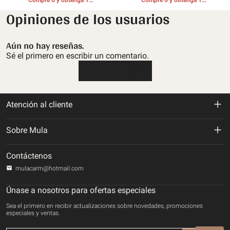
Compre 6 y obtenga 1
Compre 6 y obtenga 1
REGALOS GRATIS
REGALOS GRATIS
Opiniones de los usuarios
Aún no hay reseñas.
Sé el primero en escribir un comentario.
Escribe una reseña
Atención al cliente
Política de devolución y reembolso
Sobre Mula
Politica de envios
Sobre nosotros
Contáctenos
Política de privacidad
mulacarm@hotmail.com
Rastrea tu orden
Términos de servicio
Únase a nosotros para ofertas especiales
Contáctenos
Sea el primero en recibir actualizaciones sobre novedades, promociones
Método de pago
especiales y ventas.