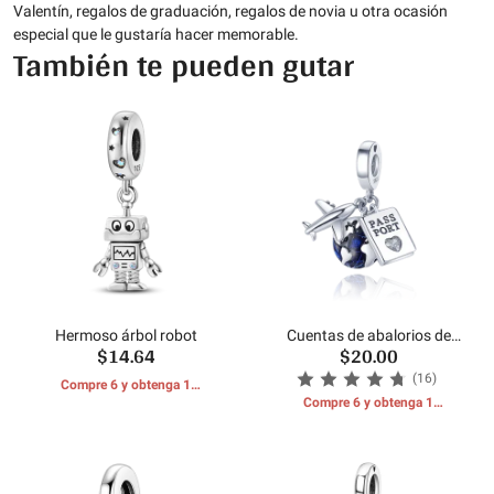
Valentín, regalos de graduación, regalos de novia u otra ocasión
especial que le gustaría hacer memorable.
También te pueden gutar
Hermoso árbol robot
Cuentas de abalorios de
$14.64
$20.00
tierra para pasaporte de
avión
(16)
Compre 6 y obtenga 1
REGALOS GRATIS
Compre 6 y obtenga 1
REGALOS GRATIS