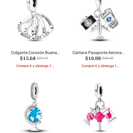
Colgante Corazón Buena
Cámara Pasaporte Aeronave
$15.64
$16.98
Vida
Colgante
$29.19
$34.00
Compre 6 y obtenga 1
Compre 6 y obtenga 1
REGALOS GRATIS
REGALOS GRATIS