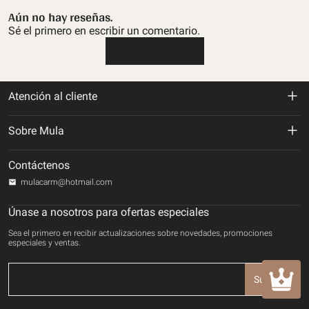
Aún no hay reseñas.
Sé el primero en escribir un comentario.
Escribe una reseña
Atención al cliente
Política de devolución y reembolso
Sobre Mula
Politica de envios
Sobre nosotros
Contáctenos
Política de privacidad
mulacarm@hotmail.com
Rastrea tu orden
Términos de servicio
Únase a nosotros para ofertas especiales
Contáctenos
Sea el primero en recibir actualizaciones sobre novedades, promociones
Método de pago
especiales y ventas.
DERECHOS DE PROPIEDAD INTELECTUAL
Suscribir