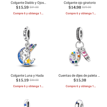
Colgante Diablo y Ojos
Colgante ojo giratorio
$15.59
$14.98
Azules
$31.00
$29.00
Compre 6 y obtenga 1
Compre 6 y obtenga 1
REGALOS GRATIS
REGALOS GRATIS
Colgante Luna y Hada
Cuentas de dijes de paleta de
$15.19
$15.38
colores
$30.00
Compre 6 y obtenga 1
Compre 6 y obtenga 1
REGALOS GRATIS
REGALOS GRATIS