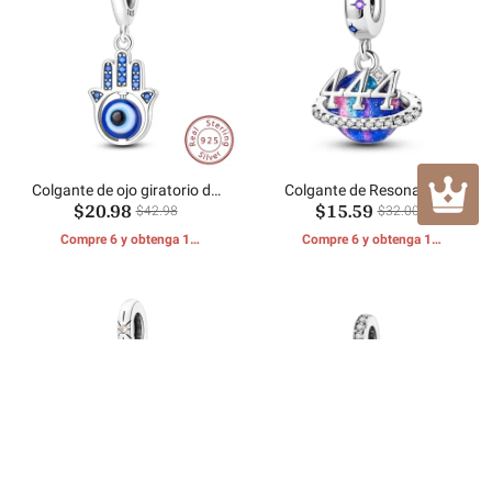
Colgante de ojo giratorio de
Colgante de Resonancia
$20.98
$15.59
palma
Cósmica
$42.98
$32.00
Compre 6 y obtenga 1
Compre 6 y obtenga 1
REGALOS GRATIS
REGALOS GRATIS