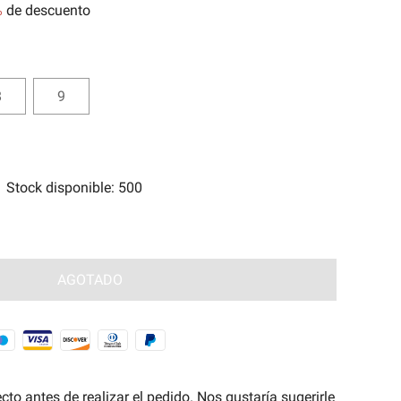
%
de descuento
tes
e Magia Antigua🧿
8
9
Stock disponible
:
500
AGOTADO
to antes de realizar el pedido. Nos gustaría sugerirle