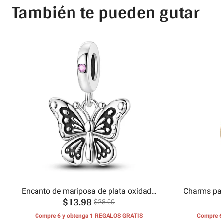
También te pueden gutar
Encanto de mariposa de plata oxidada
Charms par
$13.98
vintage
$28.00
Compre 6 y obtenga 1 REGALOS GRATIS
Compre 