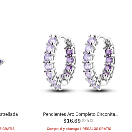
trellada
Pendientes Aro Completo Circonita
$16.69
Morado
$35.00
S GRATIS
Compre 6 y obtenga 1 REGALOS GRATIS