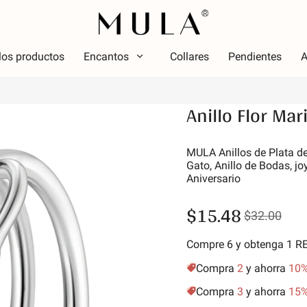
los productos
Encantos
Collares
Pendientes
A
Tipo
Anillo Flor Mar
olor
Tema
Color
Tema
ojo
Lumin
MULA Anillos de Plata de
Gato, Anillo de Bodas, jo
osa
Alfabe
Aniversario
erde
simbo
$15.48
úrpura
Estrel
$32.00
marillo dorado
Vacac
Compre 6 y obtenga 1 
Amigos
Anima
Compra
2
y ahorra
10
Aficio
Compra
3
y ahorra
15
Natur