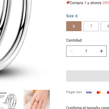
Compra
5
y ahorra
20
Depor
🧿Seri
Size: 6
6
7
Cantidad
Pagar con:
Confirme el tamaño correc