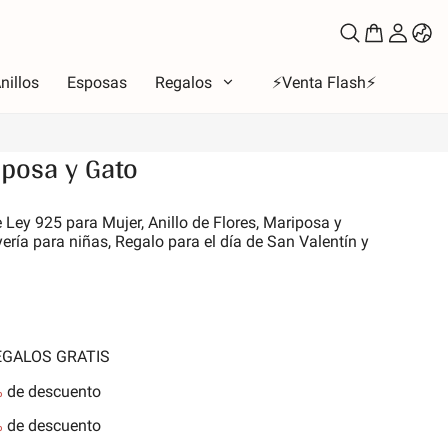
nillos
Esposas
Regalos
⚡️Venta Flash⚡️
iposa y Gato
oso
 Ley 925 para Mujer, Anillo de Flores, Mariposa y
yería para niñas, Regalo para el día de San Valentín y
to
los de amor
la Luna y Sol
iones
REGALOS GRATIS
 de la familia
les y Mascotas
%
de descuento
nes
%
de descuento
aleza