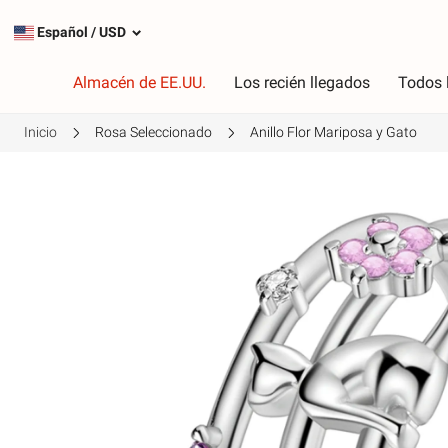
Español
/
USD
Almacén de EE.UU.
Los recién llegados
Todos 
Inicio
Rosa Seleccionado
Anillo Flor Mariposa y Gato
Tipo
C
Encantos más populares
R
Encantos de plata
R
Cuelga los encantos
V
Cadenas de seguridad
P
A