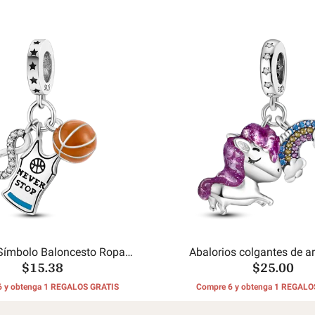
o Símbolo Baloncesto Ropa
Abalorios colgantes de ar
$15.38
$25.00
Encantos Cuentas
unicornio
6 y obtenga 1 REGALOS GRATIS
Compre 6 y obtenga 1 REGALO