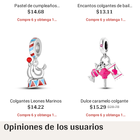
Pastel de cumpleaños
Encantos colgantes de baile
$14.68
$13.11
colgante
de salón
Compre 6 y obtenga 1
Compre 6 y obtenga 1
REGALOS GRATIS
REGALOS GRATIS
Colgantes Leones Marinos
Dulce caramelo colgante
$14.22
$15.29
$28.78
Compre 6 y obtenga 1
Compre 6 y obtenga 1
REGALOS GRATIS
REGALOS GRATIS
Opiniones de los usuarios