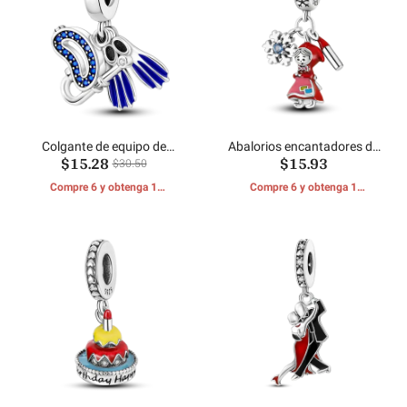
Colgante de equipo de
Abalorios encantadores de
$15.28
$15.93
esnórquel
niña pequeña
$30.50
Compre 6 y obtenga 1
Compre 6 y obtenga 1
REGALOS GRATIS
REGALOS GRATIS