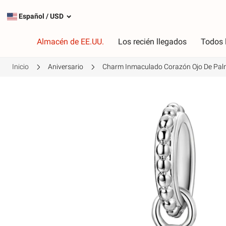
Español
/
USD
Almacén de EE.UU.
Los recién llegados
Todos 
Inicio
Aniversario
Charm Inmaculado Corazón Ojo De Pa
Tipo
C
Encantos más populares
R
Encantos de plata
R
Cuelga los encantos
V
Cadenas de seguridad
P
A