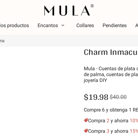
los productos
Encantos
Collares
Pendientes
A
lma
Tipo
Charm Inmacul
olor
Tema
Color
Tema
ojo
Lumin
Mula - Cuentas de plata 
de palma, cuentas de plat
osa
Alfabe
joyería DIY
erde
simbo
$19.98
úrpura
Estrel
$40.00
marillo dorado
Vacac
Compre 6 y obtenga 1 
Amigos
Anima
Compra
2
y ahorra
10
Aficio
Compra
3
y ahorra
15
Natur