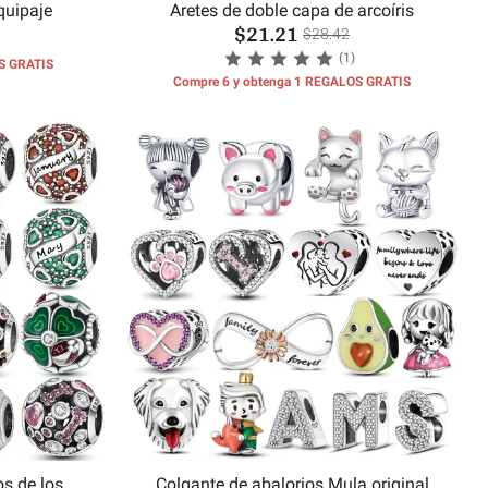
quipaje
Aretes de doble capa de arcoíris
$21.21
$28.42
(1)
S GRATIS
Compre 6 y obtenga 1 REGALOS GRATIS
s de los
Colgante de abalorios Mula original