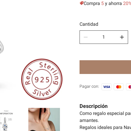
Compra
5
y ahorra
20
Depor
🧿Seri
Cantidad
Pagar con:
Descripción
Como regalo especial pa
amantes.
Regalos ideales para Nav