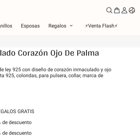
nillos
Esposas
Regalos
⚡️Venta Flash⚡️
ado Corazón Ojo De Palma
oso
de ley 925 con diseño de corazón inmaculado y ojo
a 925, coloridas, para pulsera, collar, marca de
to
los de amor
la Luna y Sol
iones
REGALOS GRATIS
 de la familia
les y Mascotas
%
de descuento
nes
%
de descuento
aleza