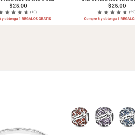
$25.00
$25.00
umpleaños del mes
encantos
(10)
(29
6 y obtenga 1 REGALOS GRATIS
Compre 6 y obtenga 1 REGALO