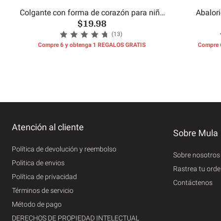
Colgante con forma de corazón para niño
Abalor
$19.98
y niña
(13)
Compre 6 y obtenga 1 REGALOS GRATIS
Compre 
Atención al cliente
Sobre Mula
Política de devolución y reembolso
Sobre nosotros
Politica de envios
Rastrea tu ord
Política de privacidad
Contáctenos
Términos de servicio
Método de pago
DERECHOS DE PROPIEDAD INTELECTUAL