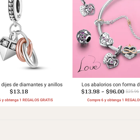
dijes de diamantes y anillos
Los abalorios con forma d
$13.18
$13.98
~
$96.00
amante
$25.96
6 y obtenga 1 REGALOS GRATIS
Compre 6 y obtenga 1 REGALO