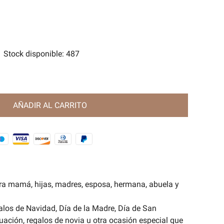
tes
e Magia Antigua🧿
Stock disponible
:
487
AÑADIR AL CARRITO
ra mamá, hijas, madres, esposa, hermana, abuela y
alos de Navidad, Día de la Madre, Día de San
uación, regalos de novia u otra ocasión especial que