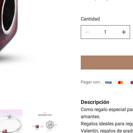
Depor
🧿Seri
Cantidad
Pagar con:
Descripción
Como regalo especial pa
amantes.
Regalos ideales para reg
Valentín, regalos de grad