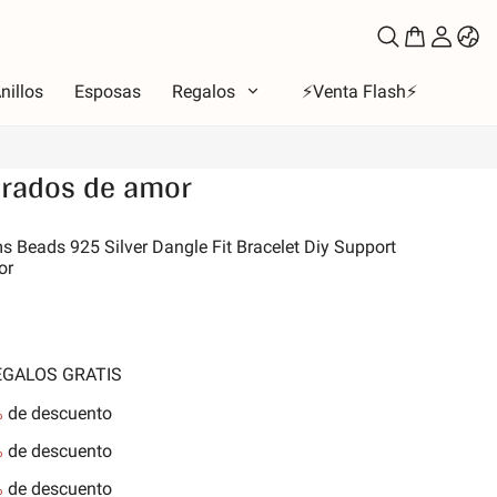
nillos
Esposas
Regalos
⚡️Venta Flash⚡️
drados de amor
oso
 Beads 925 Silver Dangle Fit Bracelet Diy Support
or
to
los de amor
la Luna y Sol
iones
REGALOS GRATIS
 de la familia
%
de descuento
les y Mascotas
%
de descuento
nes
%
de descuento
aleza