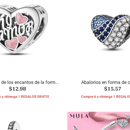
 de los encantos de la forma
Abalorios en forma de 
$12.98
$15.57
del corazón
6 y obtenga 1 REGALOS GRATIS
Compre 6 y obtenga 1 REGALO