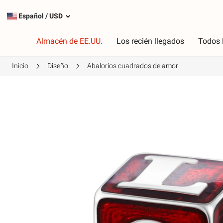
Español
/
USD
Almacén de EE.UU.
Los recién llegados
Todos 
Inicio
Diseño
Abalorios cuadrados de amor
Tipo
C
Encantos más populares
R
Encantos de plata
R
Cuelga los encantos
V
Cadenas de seguridad
P
A