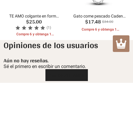
TE AMO colgante en forma
Gato come pescado Cadena
$25.00
$17.48
de corazón
de seguridad
$34.00
(1)
Compre 6 y obtenga 1
Compre 6 y obtenga 1
REGALOS GRATIS
REGALOS GRATIS
Opiniones de los usuarios
Aún no hay reseñas.
Sé el primero en escribir un comentario.
Escribe una reseña
Atención al cliente
Política de devolución y reembolso
Sobre Mula
Politica de envios
Sobre nosotros
Contáctenos
Política de privacidad
mulacarm@hotmail.com