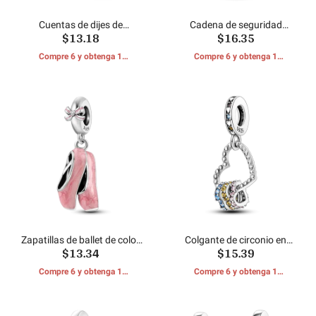
Cuentas de dijes de
Cadena de seguridad
$13.18
$16.35
diamantes y anillos
símbolo eterno
Compre 6 y obtenga 1
Compre 6 y obtenga 1
REGALOS GRATIS
REGALOS GRATIS
Zapatillas de ballet de color
Colgante de circonio en
$13.34
$15.39
rosa cuelgan
forma de corazón
Compre 6 y obtenga 1
Compre 6 y obtenga 1
REGALOS GRATIS
REGALOS GRATIS