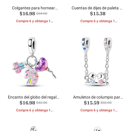
Colgantes para hornear
Cuentas de dijes de paleta de
$16.98
$15.38
pasteles
colores
$34.00
Compre 6 y obtenga 1
Compre 6 y obtenga 1
REGALOS GRATIS
REGALOS GRATIS
Encanto del globo del regalo
Amuletos de columpio para
$16.98
$15.59
de la torta de cumpleaños
niños y niñas
$32.00
$32.00
Compre 6 y obtenga 1
Compre 6 y obtenga 1
REGALOS GRATIS
REGALOS GRATIS