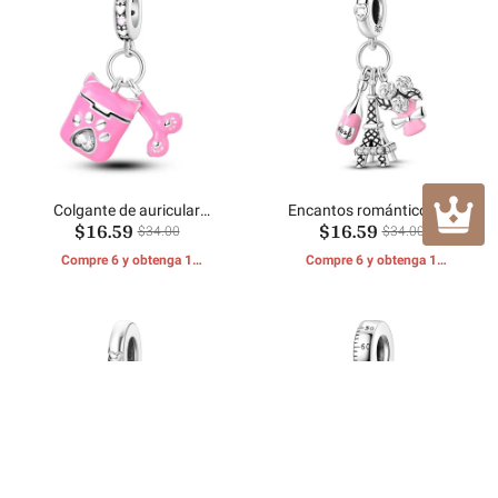
Colgante de auricular
Encantos románticos de
$16.59
$16.59
Bluetooth con garra rosa
París
$34.00
$34.00
Compre 6 y obtenga 1
Compre 6 y obtenga 1
REGALOS GRATIS
REGALOS GRATIS