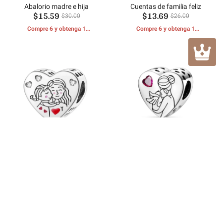
Abalorio madre e hija
Cuentas de familia feliz
$15.59
$13.69
$30.00
$26.00
Compre 6 y obtenga 1
Compre 6 y obtenga 1
REGALOS GRATIS
REGALOS GRATIS
Abalorio de abrazo de madre
Las cuentas del amor de la
$23.98
$13.98
e hija en forma de corazón
gran madre
$46.00
$28.00
Compre 6 y obtenga 1
Compre 6 y obtenga 1
REGALOS GRATIS
REGALOS GRATIS