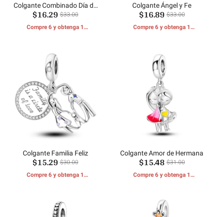
Colgante Combinado Día de
Colgante Ángel y Fe
$16.29
$16.89
la Madre
$33.00
$33.00
Compre 6 y obtenga 1
Compre 6 y obtenga 1
REGALOS GRATIS
REGALOS GRATIS
Colgante Familia Feliz
Colgante Amor de Hermana
$15.29
$15.48
$30.00
$31.00
Compre 6 y obtenga 1
Compre 6 y obtenga 1
REGALOS GRATIS
REGALOS GRATIS