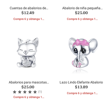
Cuentas de abalorios de
Abalorio de niña pequeña
$12.49
$25.00
gato lindo MULA
MULA
Compre 6 y obtenga 1
Compre 6 y obtenga 1
REGALOS GRATIS
REGALOS GRATIS
Abalorios para mascotas
Lazo Lindo Elefante Abalorio
$25.00
$13.89
con forma de gato y bola de
pelo
(1)
Compre 6 y obtenga 1
Compre 6 y obtenga 1
REGALOS GRATIS
REGALOS GRATIS