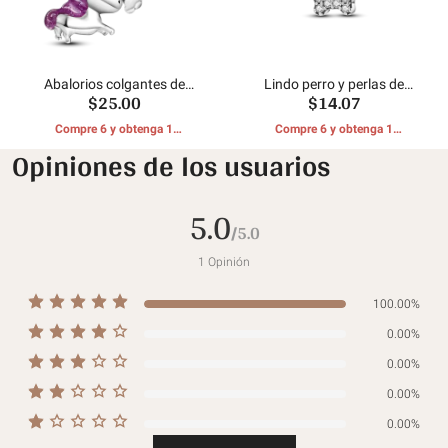
Abalorios colgantes de
Lindo perro y perlas de
$25.00
$14.07
arcoíris de unicornio
hueso
Compre 6 y obtenga 1
Compre 6 y obtenga 1
REGALOS GRATIS
REGALOS GRATIS
Opiniones de los usuarios
5.0
/5.0
1
Opinión
100.00%
0.00%
0.00%
0.00%
0.00%