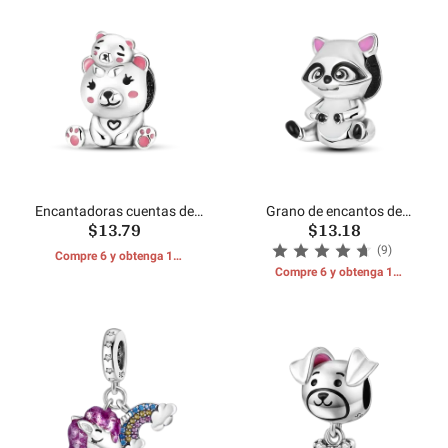
Encantadoras cuentas de
Grano de encantos de
$13.79
$13.18
oso bebé y madre oso
mapache
(9)
Compre 6 y obtenga 1
REGALOS GRATIS
Compre 6 y obtenga 1
REGALOS GRATIS