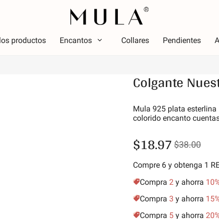
los productos
Encantos
Collares
Pendientes
A
Tipo
Colgante Nues
olor
Tema
Color
Tema
ojo
Lumin
Mula 925 plata esterlina
colorido encanto cuentas
osa
Alfabe
erde
simbo
$18.97
$38.00
úrpura
Estrel
marillo dorado
Vacac
Compre 6 y obtenga 1 
Amigos
Compra
2
y ahorra
10
Anima
Compra
3
y ahorra
15
Aficio
Compra
5
y ahorra
20
Natur