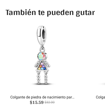
También te pueden gutar
Colgante de piedra de nacimiento para
Colga
$15.59
bebé
$32.00