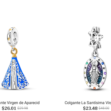
nte Virgen de Aparecid
Colgante La Santísima Vir
$26.01
$23.48
$29.98
$48.00