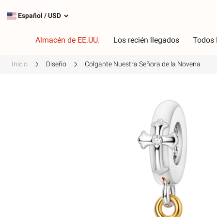
Español
/
USD
Almacén de EE.UU.
Los recién llegados
Todos 
Inicio
Diseño
Colgante Nuestra Señora de la Novena
Tipo
C
Encantos más populares
R
Encantos de plata
R
Cuelga los encantos
V
Cadenas de seguridad
P
A