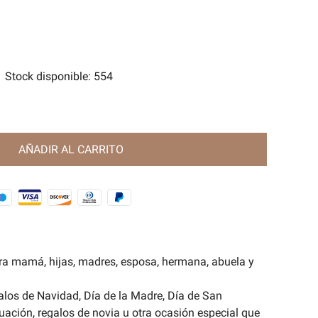
tes
e Magia Antigua🧿
Stock disponible
:
554
AÑADIR AL CARRITO
ra mamá, hijas, madres, esposa, hermana, abuela y
alos de Navidad, Día de la Madre, Día de San
uación, regalos de novia u otra ocasión especial que