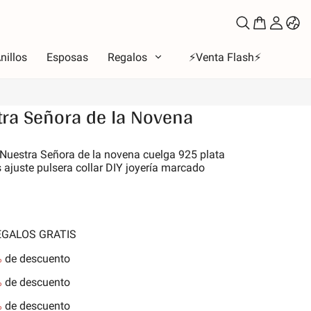
nillos
Esposas
Regalos
⚡️Venta Flash⚡️
tra Señora de la Novena
oso
 Nuestra Señora de la novena cuelga 925 plata
 ajuste pulsera collar DIY joyería marcado
to
los de amor
la Luna y Sol
iones
REGALOS GRATIS
 de la familia
%
de descuento
les y Mascotas
%
de descuento
nes
%
de descuento
aleza