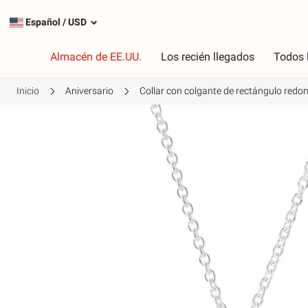
Español
/
USD
Almacén de EE.UU.
Los recién llegados
Todos 
Inicio
Aniversario
Collar con colgante de rectángulo redo
Tipo
C
Encantos más populares
R
Encantos de plata
R
Cuelga los encantos
V
Cadenas de seguridad
P
A