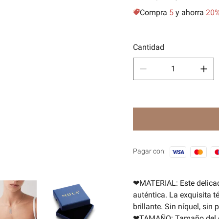
Compra
5
y ahorra
20
Depor
🧿Seri
Cantidad
Pagar con:
❤MATERIAL: Este delicad
auténtica. La exquisita t
brillante. Sin níquel, sin
❤TAMAÑO: Tamaño del co