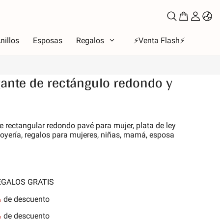
nillos
Esposas
Regalos
⚡️Venta Flash⚡️
gante de rectángulo redondo y
oso
to
 rectangular redondo pavé para mujer, plata de ley
los de amor
 joyería, regalos para mujeres, niñas, mamá, esposa
la Luna y Sol
iones
 de la familia
REGALOS GRATIS
les y Mascotas
%
de descuento
nes
%
de descuento
aleza