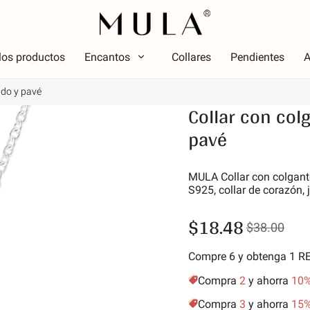
los productos
Encantos
Collares
Pendientes
A
ndo y pavé
Tipo
Collar con col
olor
Tema
Color
pavé
Tema
ojo
Lumin
osa
Alfabe
MULA Collar con colgante
erde
simbo
S925, collar de corazón,
úrpura
Estrel
$18.48
$38.00
marillo dorado
Vacac
Amigos
Compre 6 y obtenga 1 
Anima
Compra
2
y ahorra
10
Aficio
Compra
3
y ahorra
15
Natur