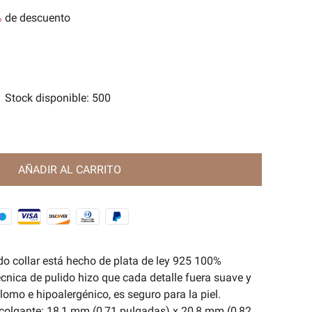
%
de descuento
tes
e Magia Antigua🧿
Stock disponible
:
500
AÑADIR AL CARRITO
o collar está hecho de plata de ley 925 100%
écnica de pulido hizo que cada detalle fuera suave y
 plomo e hipoalergénico, es seguro para la piel.
lgante: 18,1 mm (0,71 pulgadas) x 20,8 mm (0,82