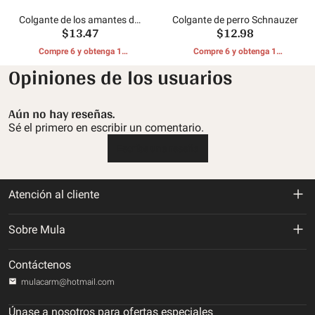
Colgante de los amantes del
Colgante de perro Schnauzer
$13.47
$12.98
tesoro de plata
Compre 6 y obtenga 1
Compre 6 y obtenga 1
REGALOS GRATIS
REGALOS GRATIS
Opiniones de los usuarios
Aún no hay reseñas.
Sé el primero en escribir un comentario.
Escribe una reseña
Atención al cliente
Política de devolución y reembolso
Sobre Mula
Politica de envios
Sobre nosotros
Contáctenos
Política de privacidad
mulacarm@hotmail.com
Rastrea tu orden
Términos de servicio
Únase a nosotros para ofertas especiales