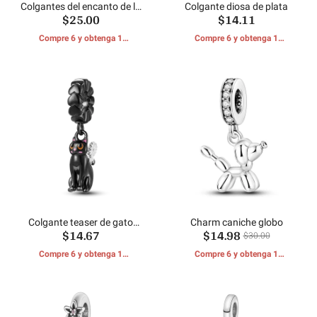
Colgantes del encanto de la
Colgante diosa de plata
$25.00
$14.11
Virgen
Compre 6 y obtenga 1
Compre 6 y obtenga 1
REGALOS GRATIS
REGALOS GRATIS
Colgante teaser de gato
Charm caniche globo
$14.67
$14.98
negro y gato
$30.00
Compre 6 y obtenga 1
Compre 6 y obtenga 1
REGALOS GRATIS
REGALOS GRATIS