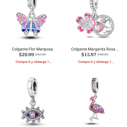
Colgante Flor Mariposa
Colgante Margarita Rosa Y
$20.99
$15.97
Corazón
$42.00
$48.00
Compre 6 y obtenga 1
Compre 6 y obtenga 1
REGALOS GRATIS
REGALOS GRATIS