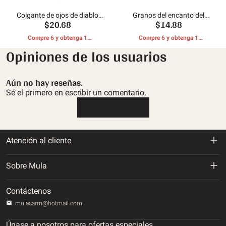
Colgante de ojos de diablo
Granos del encanto del
$20.68
$14.88
azul
flamenco
Compre 6 y obtenga 1
Compre 6 y obtenga 1
REGALOS GRATIS
REGALOS GRATIS
Opiniones de los usuarios
Aún no hay reseñas.
Sé el primero en escribir un comentario.
Escribe una reseña
Atención al cliente
Política de devolución y reembolso
Sobre Mula
Politica de envios
Sobre nosotros
Contáctenos
Política de privacidad
mulacarm@hotmail.com
Rastrea tu orden
Términos de servicio
Únase a nosotros para ofertas especiales