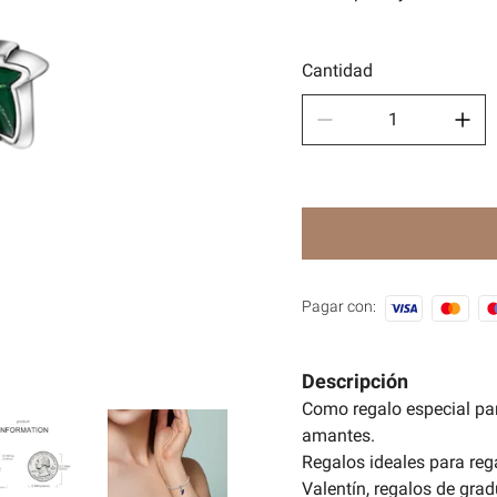
Depor
🧿Seri
Cantidad
Pagar con:
Descripción
Como regalo especial pa
amantes.
Regalos ideales para reg
Valentín, regalos de grad