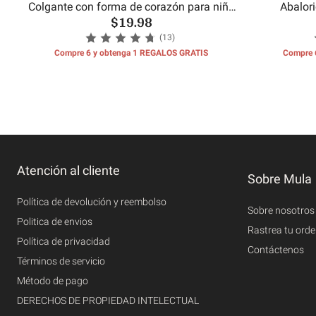
Colgante con forma de corazón para niño
Abalor
$19.98
y niña
(13)
Compre 6 y obtenga 1 REGALOS GRATIS
Compre 
Atención al cliente
Sobre Mula
Política de devolución y reembolso
Sobre nosotros
Politica de envios
Rastrea tu ord
Política de privacidad
Contáctenos
Términos de servicio
Método de pago
DERECHOS DE PROPIEDAD INTELECTUAL