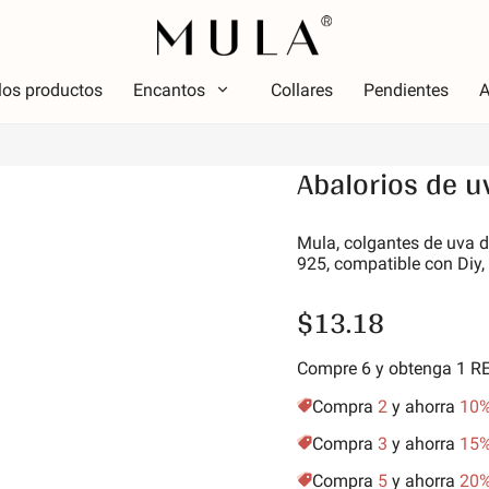
los productos
Encantos
Collares
Pendientes
A
Tipo
Abalorios de u
olor
Tema
Color
Tema
ojo
Lumin
Mula, colgantes de uva de
925, compatible con Diy,
osa
Alfabe
erde
simbo
$13.18
úrpura
Estrel
marillo dorado
Vacac
Compre 6 y obtenga 1 
Amigos
Compra
2
y ahorra
10
Anima
Compra
3
y ahorra
15
Aficio
Compra
5
y ahorra
20
Natur