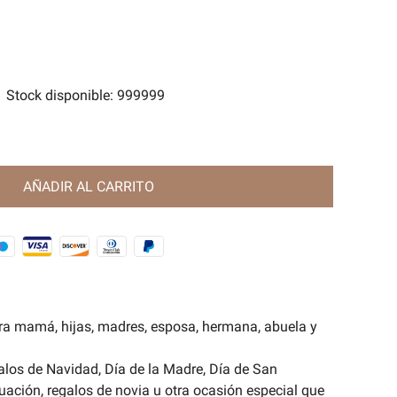
tes
e Magia Antigua🧿
Stock disponible
:
999999
AÑADIR AL CARRITO
ra mamá, hijas, madres, esposa, hermana, abuela y
alos de Navidad, Día de la Madre, Día de San
uación, regalos de novia u otra ocasión especial que