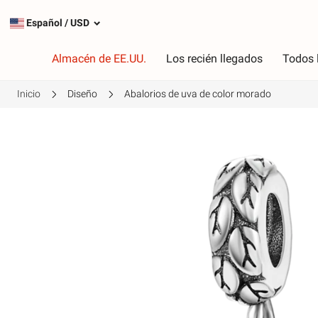
Español
/
USD
Almacén de EE.UU.
Los recién llegados
Todos 
Inicio
Diseño
Abalorios de uva de color morado
Tipo
C
Encantos más populares
R
Encantos de plata
R
Cuelga los encantos
V
Cadenas de seguridad
P
A