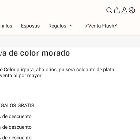
nillos
Esposas
Regalos
⚡️Venta Flash⚡️
va de color morado
oso
 Color púrpura, abalorios, pulsera colgante de plata
 venta al por mayor
to
los de amor
la Luna y Sol
iones
REGALOS GRATIS
 de la familia
%
de descuento
les y Mascotas
%
de descuento
nes
%
de descuento
aleza