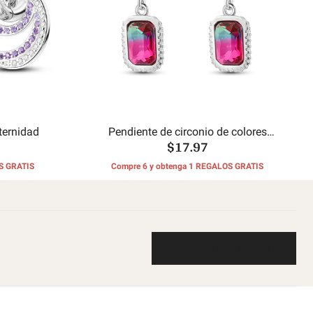
ternidad
Pendiente de circonio de colores
$17.97
esmeralda
S GRATIS
Compre 6 y obtenga 1 REGALOS GRATIS
Escribe una reseña