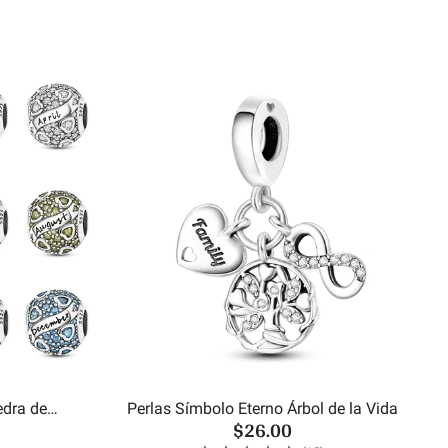
edra de
Perlas Símbolo Eterno Árbol de la Vida
$26.00
es