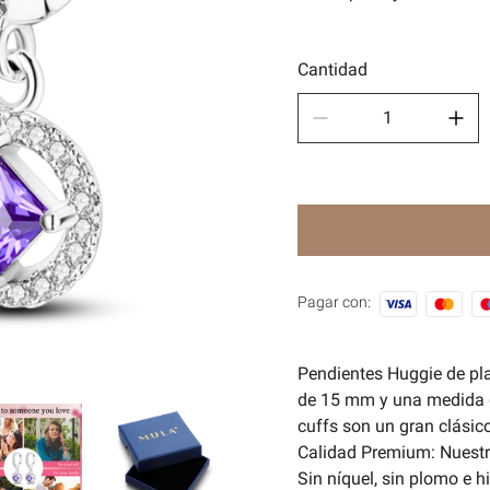
Depor
🧿Seri
Cantidad
Pagar con:
Pendientes Huggie de plat
de 15 mm y una medida d
cuffs son un gran clásic
Calidad Premium: Nuestr
Sin níquel, sin plomo e h