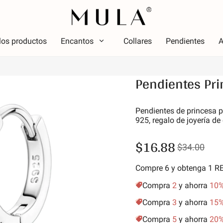
los productos
Encantos
Collares
Pendientes
A
Tipo
Pendientes Pr
olor
Tema
Color
Tema
ojo
Lumin
Pendientes de princesa p
925, regalo de joyería 
osa
Alfabe
erde
simbo
$16.88
$34.00
úrpura
Estrel
marillo dorado
Vacac
Compre 6 y obtenga 1 
Amigos
Compra
2
y ahorra
10
Anima
Compra
3
y ahorra
15
Aficio
Compra
5
y ahorra
20
Natur