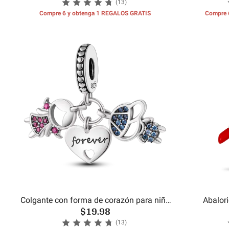
(13)
Compre 6 y obtenga 1 REGALOS GRATIS
Compre 
Colgante con forma de corazón para niño
Abalor
$19.98
y niña
(13)