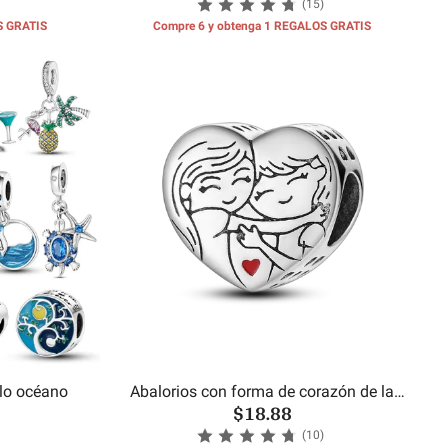
(15)
S GRATIS
Compre 6 y obtenga 1 REGALOS GRATIS
ilo océano
Abalorios con forma de corazón de la
$18.88
hermana
(10)