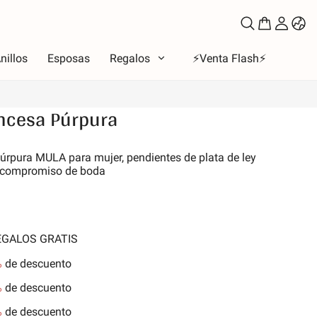
nillos
Esposas
Regalos
⚡️Venta Flash⚡️
incesa Púrpura
oso
úrpura MULA para mujer, pendientes de plata de ley
de compromiso de boda
to
los de amor
la Luna y Sol
iones
REGALOS GRATIS
 de la familia
%
de descuento
les y Mascotas
%
de descuento
nes
%
de descuento
aleza