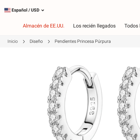
Español
/
USD
Almacén de EE.UU.
Los recién llegados
Todos 
Inicio
Diseño
Pendientes Princesa Púrpura
Tipo
C
Encantos más populares
R
Encantos de plata
R
Cuelga los encantos
V
Cadenas de seguridad
P
A