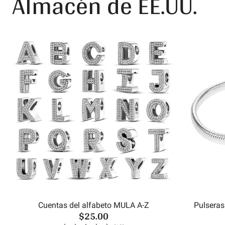
Almacén de EE.UU.
Cuentas del alfabeto MULA A-Z
Pulseras
$25.00