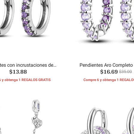
tes con incrustaciones de
Pendientes Aro Completo 
$13.88
$16.69
circonio morado
Morado
$35.00
6 y obtenga 1 REGALOS GRATIS
Compre 6 y obtenga 1 REGALO