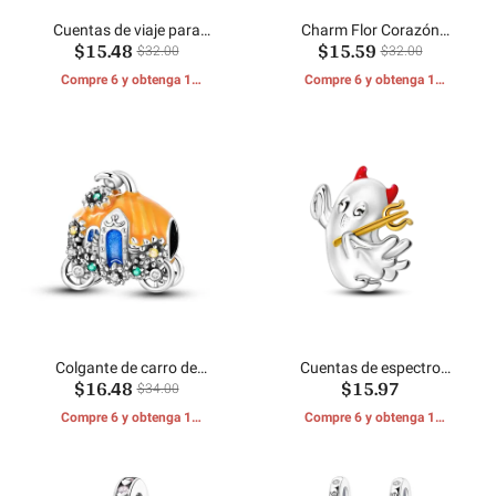
Cuentas de viaje para
Charm Flor Corazón
$15.48
$15.59
vehículos recreativos
Hermanas Enamoradas
$32.00
$32.00
Compre 6 y obtenga 1
Compre 6 y obtenga 1
REGALOS GRATIS
REGALOS GRATIS
Colgante de carro de
Cuentas de espectro
$16.48
$15.97
calabaza
fantasma
$34.00
Compre 6 y obtenga 1
Compre 6 y obtenga 1
REGALOS GRATIS
REGALOS GRATIS