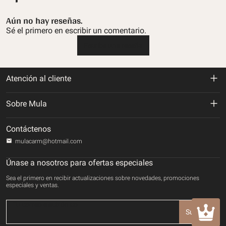
Aún no hay reseñas.
Sé el primero en escribir un comentario.
Escribe una reseña
Atención al cliente
Política de devolución y reembolso
Sobre Mula
Politica de envios
Sobre nosotros
Contáctenos
Política de privacidad
mulacarm@hotmail.com
Rastrea tu orden
Términos de servicio
Únase a nosotros para ofertas especiales
Contáctenos
Sea el primero en recibir actualizaciones sobre novedades, promociones
Método de pago
especiales y ventas.
DERECHOS DE PROPIEDAD INTELECTUAL
Suscribir