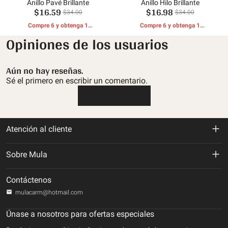
Anillo Pavé Brillante
Anillo Hilo Brillante
$16.59
$16.98
$34.00
$34.00
Compre 6 y obtenga 1
Compre 6 y obtenga 1
REGALOS GRATIS
REGALOS GRATIS
Opiniones de los usuarios
Aún no hay reseñas.
Sé el primero en escribir un comentario.
Escribe una reseña
Atención al cliente
Política de devolución y reembolso
Sobre Mula
Politica de envios
Sobre nosotros
Contáctenos
Política de privacidad
mulacarm@hotmail.com
Rastrea tu orden
Términos de servicio
Únase a nosotros para ofertas especiales
Contáctenos