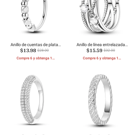
Anillo de cuentas de plata
Anillo de línea entrelazada
$13.98
$15.59
deslizantes
brillante
$28.00
$32.00
Compre 6 y obtenga 1
Compre 6 y obtenga 1
REGALOS GRATIS
REGALOS GRATIS