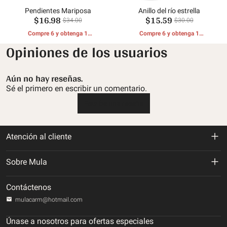
Pendientes Mariposa
Anillo del río estrella
$16.98
$15.59
$34.00
$30.00
Compre 6 y obtenga 1
Compre 6 y obtenga 1
REGALOS GRATIS
REGALOS GRATIS
Opiniones de los usuarios
Aún no hay reseñas.
Sé el primero en escribir un comentario.
Escribe una reseña
Atención al cliente
Política de devolución y reembolso
Sobre Mula
Politica de envios
Sobre nosotros
Contáctenos
Política de privacidad
mulacarm@hotmail.com
Rastrea tu orden
Términos de servicio
Únase a nosotros para ofertas especiales
Contáctenos