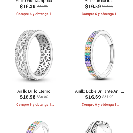
Anillo Flor Mariposa
Anillo de libélula
$16.39
$16.59
$34.00
$34.00
Compre 6 y obtenga 1
Compre 6 y obtenga 1
REGALOS GRATIS
REGALOS GRATIS
Anillo Brillo Eterno
Anillo Doble Brillante Anillo
$16.98
$16.59
Colorido
$36.00
$34.00
Compre 6 y obtenga 1
Compre 6 y obtenga 1
REGALOS GRATIS
REGALOS GRATIS