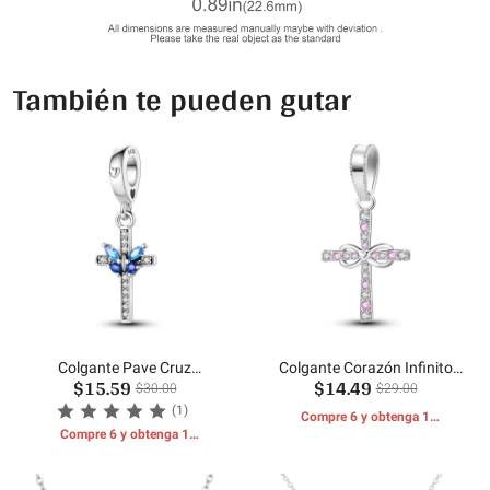
También te pueden gutar
Colgante Pave Cruz
Colgante Corazón Infinito
$15.59
$14.49
Mariposa
Cruz
$30.00
$29.00
(1)
Compre 6 y obtenga 1
Compre 6 y obtenga 1
REGALOS GRATIS
REGALOS GRATIS