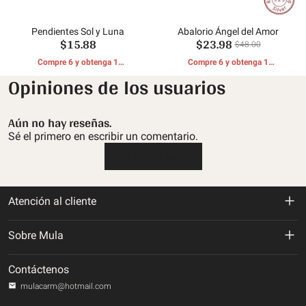
Pendientes Sol y Luna
Abalorio Ángel del Amor
$15.88
$23.98
$48.00
Compre 6 y obtenga 1
Compre 6 y obtenga 1
REGALOS GRATIS
REGALOS GRATIS
Opiniones de los usuarios
Aún no hay reseñas.
Sé el primero en escribir un comentario.
Escribe una reseña
Atención al cliente
Política de devolución y reembolso
Sobre Mula
Politica de envios
Sobre nosotros
Contáctenos
Política de privacidad
mulacarm@hotmail.com
Rastrea tu orden