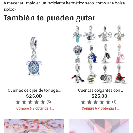
Almacenar limpio en un recipiente hermético seco, como una bolsa
ziplock.
También te pueden gutar
Cuentas de dijes de tortugas
Cuentas colgantes con
$25.00
$25.00
marinas
diseño de Mula
(5)
(4)
Compre 6 y obtenga 1
Compre 6 y obtenga 1
REGALOS GRATIS
REGALOS GRATIS