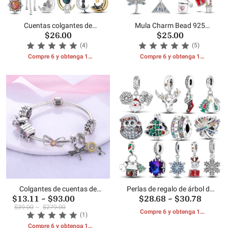
Cuentas colgantes de
Mula Charm Bead 925
$26.00
$25.00
estrella, luna y sol
Colgantes de plata
(4)
(5)
Compre 6 y obtenga 1
Compre 6 y obtenga 1
REGALOS GRATIS
REGALOS GRATIS
Colgantes de cuentas de
Perlas de regalo de árbol de
$13.11
~
$93.00
$28.68
~
$30.78
estilo Mix Match
Navidad de Papá Noel
$39.00
~
$279.00
Compre 6 y obtenga 1
(1)
REGALOS GRATIS
Compre 6 y obtenga 1