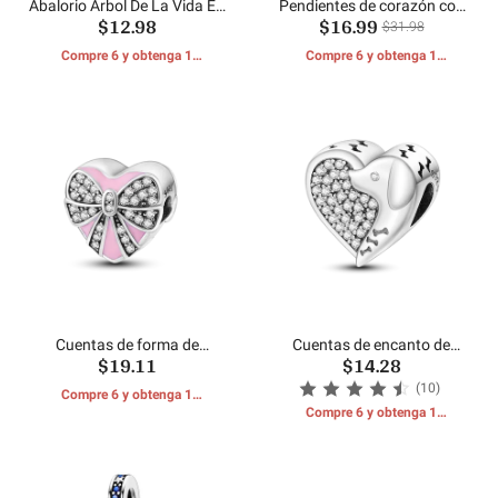
Abalorio Árbol De La Vida En
Pendientes de corazón con
$12.98
$16.99
Forma De Corazón
pavé brillante
$31.98
Compre 6 y obtenga 1
Compre 6 y obtenga 1
REGALOS GRATIS
REGALOS GRATIS
Cuentas de forma de
Cuentas de encanto de
$19.11
$14.28
corazón de caja de regalo
perrito con forma de corazón
de Hapour
(10)
Compre 6 y obtenga 1
REGALOS GRATIS
Compre 6 y obtenga 1
REGALOS GRATIS