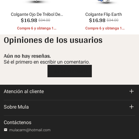
Colgante Ojo De Trébol De
Colgante Flip Earth
$16.98
$16.98
Herradura
$34.00
$34.00
Compre 6 y obtenga 1
Compre 6 y obtenga 1
REGALOS GRATIS
REGALOS GRATIS
Opiniones de los usuarios
Aún no hay reseñas.
Sé el primero en escribir un comentario.
Escribe una reseña
Atención al cliente
Política de devolución y reembolso
Sobre Mula
Politica de envios
Sobre nosotros
Contáctenos
Política de privacidad
mulacarm@hotmail.com
Rastrea tu orden