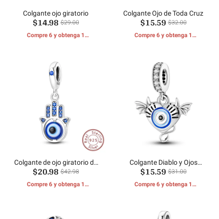
Colgante ojo giratorio
Colgante Ojo de Toda Cruz
$14.98
$15.59
$29.00
$32.00
Compre 6 y obtenga 1
Compre 6 y obtenga 1
REGALOS GRATIS
REGALOS GRATIS
Colgante de ojo giratorio de
Colgante Diablo y Ojos
$20.98
$15.59
palma
Azules
$42.98
$31.00
Compre 6 y obtenga 1
Compre 6 y obtenga 1
REGALOS GRATIS
REGALOS GRATIS