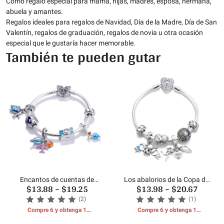
Como regalo especial para mamá, hijas, madres, esposa, hermana,
abuela y amantes.
Regalos ideales para regalos de Navidad, Día de la Madre, Día de San
Valentín, regalos de graduación, regalos de novia u otra ocasión
especial que le gustaría hacer memorable.
También te pueden gutar
Encantos de cuentas de
Los abalorios de la Copa del
$13.88
~
$19.25
$13.98
~
$20.67
tema de viaje
Mundo
(2)
(1)
Compre 6 y obtenga 1
Compre 6 y obtenga 1
REGALOS GRATIS
REGALOS GRATIS