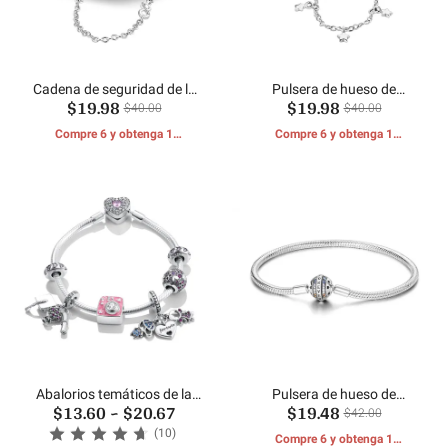
Cadena de seguridad de la
Pulsera de hueso de
$19.98
$19.98
familia eterna Cadena de
serpiente con cadena de
$40.00
$40.00
hueso de serpiente
seguridad, sol, luna y
Compre 6 y obtenga 1
Compre 6 y obtenga 1
estrellas
REGALOS GRATIS
REGALOS GRATIS
Abalorios temáticos de la
Pulsera de hueso de
$13.60
~
$20.67
$19.48
temporada de graduación
serpiente Infinite Love
$42.00
(10)
Compre 6 y obtenga 1